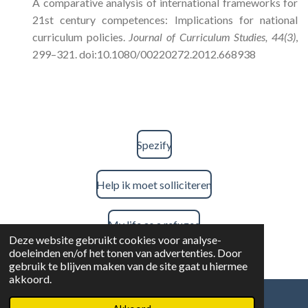
A comparative analysis of international frameworks for
21st century competences: Implications for national
curriculum policies.
Journal of Curriculum Studies, 44(3)
,
299–321. doi:10.1080/00220272.2012.668938
Spezify
Help ik moet solliciteren
My life as a refugee
Deze website gebruikt cookies voor analyse-
doeleinden en/of het tonen van advertenties. Door
Daily Money
gebruik te blijven maken van de site gaat u hiermee
akkoord.
Questionmark